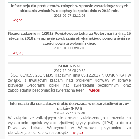
Informacja dla producentów rolnych w sprawie zasad dotyczących
składania wniosków o dopłaty bezpośrednie w 2018 roku
2018-02-27 12:12:26
...więcej
Rozporządzenie nr 1/2018 Powiatowego Lekarza Weterynarii z dnia 15
stycznia 2018 r. w sprawie zwalczania afrykańskiego pomoru świń na
części powiatu wołomińskiego
2018-01-17 08:05:10
...więcej
KOMUNIKAT
2017-12-06 08:29:52
ŚGO. 6140.53.2017. MJS Radzymin dnia 05.12.2017 r. KOMUNIKAT W
związku z trwającymi pracami nad projektem uchwały w sprawie
przyjęcia „Programu opieki nad zwierzętami bezdomnymi oraz
zapobiegania bezdomności zwierząt na teren
...więcej
Informacja dla posiadaczy drobiu dotycząca wysoce zjadliwej grypy
ptaków (HPAI)
2017-11-27 10:09:46
W związku ze zbliżającym się czasem zwiększonego narażenia na
wystąpienie ognisk wysoce zjadliwej grypy ptaków (HPAI) u drobiu
Powiatowy Lekarz Weterynarii w Warszawie przypomina, że
obowiązujące są zapisy rozporządz
...więcej