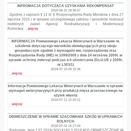
INFROMACJA DOTYCZĄCA UZYSKANIA REKOMPENSAT
2018-08-20 18:36:57
Zgodnie z zapisem § 13 lit. E Rozporządzenia Rady Ministrów z dnia 27
stycznia 2015 r w sprawie szczegółowego zakresu i sposobów realizacji
niektórych zadań Agencji Restrukturyzacji i Modernizacji
Rolnictwa
...więcej
INFORMACJA Powiatowego Lekarza Weterynarii w Warszawie nt.
szkolenia dotyczącego warunków obowiązujących przy uboju
gospodarczym zgodnie z wymogami ww. rozporządzenia oraz
Rozporządzenia Rady (WE) nr 1099/2009 z dnia 24 września 2009r. w
sprawie ochrony zwierząt podczas ich uśmiercania (Dz.U.UE z 2009r.
nr L303/1)
2018-07-18 09:15:36
...więcej
Informacja Powiatowego Lekarza Weterynarii w Warszawie w sprawie
wymagań weterynaryjnych przy produkcji mięsa przeznaczonego na
użytek własny
2018-07-13 15:20:21
...więcej
OBWIESZCZENIE W SPRAWIE SZACOWANIA SZKÓD W UPRAWACH
ROLNYCH
2018-07-02 16:17:04
Radzymin, dnia 2.07.2018r.ŚGO.6183.3.2018.MJS OBWIESZCZENIE W