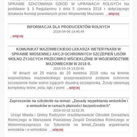
SPRAWIE SZACOWANIA SZKÓD W UPRAWACH ROLNYCH Na
podstawie § 3 Regulaminu z dnia 5 czerwca 2018 r. dotyczącego
działania Komisji powołanych przez Wojewodę Mazowiec
...więcej
INFORMACJA DLA PRODUCENTÓW ROLNYCH
2018-04-09 14:46:44
...więcej
KOMUNIKAT MAZOWIECKIEGO LEKARZA WETERYNARII W
SPRAWIE WIOSENNEJ AKCJI OCHRONNYCH SZCZEPIEŃ LISÓW
WOLNO ŻYJĄCYCH PRZECIWKO WŚCIEKLIŹNIE W WOJEWÓDZTWIE
MAZOWIECKIM W 2018 R.
2018-03-19 13:20:45
W dniach od 20 marca do 20 kwietnia 2018 roku na terenie
województwa mazowieckiego przeprowadzone zostanie ochronne
szczepienie lisów wolno żyjących doustną szczepionką. Zrzuty obejmują
kompleksy leśne, pola, łąki z pomi
...więcej
Zaproszenie na szkolenie na temat: „Zasady wypełniania wniosków i
e-wniosków w ramach płatności bezpośrednich”
2018-03-02 10:52:35
Urząd Miasta i Gminy Radzymin orazMazowiecki Ośrodek Doradztwa
Rolniczego w Warszawie Powiatowy Zespół Doradztwa Rolniczego w
Wołominiezaprasza na: Szkolenie na temat:„Zasady wypełniania
wniosków i e-wniosków
...więcej