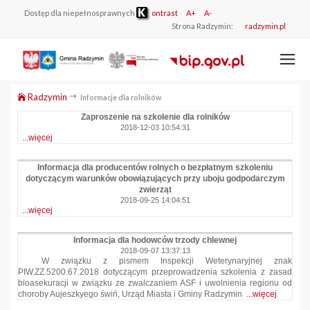
Dostęp dla niepełnosprawnych
ontrast
A+
A-
Strona Radzymin:
radzymin.pl
Radzymin
Informacje dla rolników
Zaproszenie na szkolenie dla rolników
2018-12-03 10:54:31
...więcej
Informacja dla producentów rolnych o bezpłatnym szkoleniu
dotyczącym warunków obowiązujących przy uboju godpodarczym
zwierząt
2018-09-25 14:04:51
...więcej
Informacja dla hodowców trzody chlewnej
2018-09-07 13:37:13
W związku z pismem Inspekcji Weterynaryjnej znak
PIW.ZZ.5200.67.2018 dotyczącym przeprowadzenia szkolenia z zasad
bioasekuracji w związku ze zwalczaniem ASF i uwolnienia regionu od
choroby Aujeszkyego świń, Urząd Miasta i Gminy Radzymin
...więcej