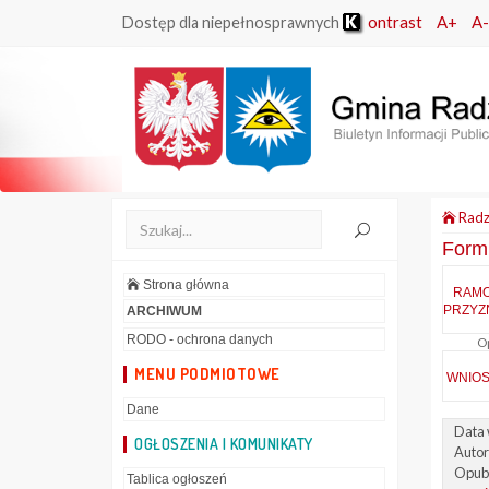
ontrast
A+
A-
Dostęp dla niepełnosprawnych
Radz
Form
Strona główna
RAM
PRZYZ
ARCHIWUM
RODO - ochrona danych
Op
MENU PODMIOTOWE
WNIOS
Dane
Data
OGŁOSZENIA I KOMUNIKATY
Autor
Opubl
Tablica ogłoszeń