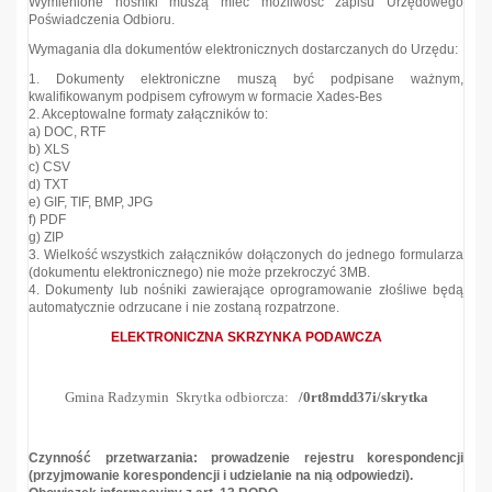
Wymienione nośniki muszą mieć możliwość zapisu Urzędowego
Poświadczenia Odbioru.
Wymagania dla dokumentów elektronicznych dostarczanych do Urzędu:
1. Dokumenty elektroniczne muszą być podpisane ważnym,
kwalifikowanym podpisem cyfrowym w formacie Xades-Bes
2. Akceptowalne formaty załączników to:
a) DOC, RTF
b) XLS
c) CSV
d) TXT
e) GIF, TIF, BMP, JPG
f) PDF
g) ZIP
3. Wielkość wszystkich załączników dołączonych do jednego formularza
(dokumentu elektronicznego) nie może przekroczyć 3MB.
4. Dokumenty lub nośniki zawierające oprogramowanie złośliwe będą
automatycznie odrzucane i nie zostaną rozpatrzone.
ELEKTRONICZNA SKRZYNKA PODAWCZA
Gmina Radzymin Skrytka odbiorcza:
/0rt8mdd37i/skrytka
Czynność przetwarzania: prowadzenie rejestru korespondencji
(przyjmowanie korespondencji i udzielanie na nią odpowiedzi).