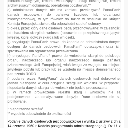
telekomunikacyjnym, firmom świadczącym usługi hostingowe, firmom
archiwizującym dokumenty, operatorom pocztowym.**
e) administrator danych nie ma zamiaru przekazywać Pana/Pani*
danych osobowych do państwa trzeciego lub organizacji
międzynarodowej, w tym również do takich w stosunku do których
Komisja Europejska stwierdziła odpowiedni stopień ochrony.
f) okres, przez który dane osobowe będą przechowywane: w zależności
od charakteru skargi lub wniosku (stosownie do przepisów regulujących
kwestię, której dotyczy skarga lub wniosek).
g) przysługuje Panu/Pani* prawo do żądania od administratora danych
dostępu do danych osobowych Pana/Pani* dotyczących oraz ich
sprostowania lub ograniczenia przetwarzania.
h) przysługuje Pani/Panu* prawo do wniesienia skargi do polskiego
organu nadzorczego lub organu nadzorczego innego państwa
członkowskiego Unii Europejskiej, właściwego ze względu na miejsce
zwykłego pobytu lub pracy lub ze względu na miejsce domniemanego
naruszenia RODO.
i) podanie przez Panią/Pana* danych osobowych jest dobrowolne,
jednak niezbędne w celu przyjęcia skargi lub wniosku. W przypadku
niepodania danych skarga lub wniosek nie będzie procesowana.
j) W ramach prowadzenie rejestru skarg i wniosków nie są
podejmowane zautomatyzowane decyzje. Dane osobowe nie są
profilowane.
* niepotrzebne skreślić
** wypełnić odpowiednio do okoliczności
Podanie danych osobowych jest obowiązkowe i wynika z ustawy z dnia
14 czerwca 1960 r. Kodeks postępowania administracyjnego (tj. Dz. U. z