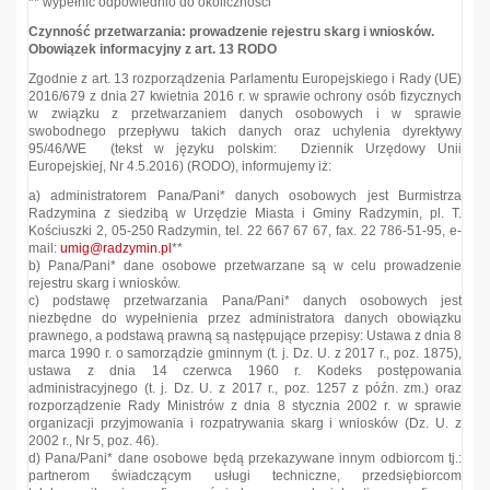
** wypełnić odpowiednio do okoliczności
Czynność przetwarzania: prowadzenie rejestru skarg i wniosków.
Obowiązek informacyjny z art. 13 RODO
Zgodnie z art. 13 rozporządzenia Parlamentu Europejskiego i Rady (UE)
2016/679 z dnia 27 kwietnia 2016 r. w sprawie ochrony osób fizycznych
w związku z przetwarzaniem danych osobowych i w sprawie
swobodnego przepływu takich danych oraz uchylenia dyrektywy
95/46/WE (tekst w języku polskim: Dziennik Urzędowy Unii
Europejskiej, Nr 4.5.2016) (RODO), informujemy iż:
a) administratorem Pana/Pani* danych osobowych jest Burmistrza
Radzymina z siedzibą w Urzędzie Miasta i Gminy Radzymin, pl. T.
Kościuszki 2, 05-250 Radzymin, tel. 22 667 67 67, fax. 22 786-51-95, e-
mail:
umig@radzymin.pl
**
b) Pana/Pani* dane osobowe przetwarzane są w celu prowadzenie
rejestru skarg i wniosków.
c) podstawę przetwarzania Pana/Pani* danych osobowych jest
niezbędne do wypełnienia przez administratora danych obowiązku
prawnego, a podstawą prawną są następujące przepisy: Ustawa z dnia 8
marca 1990 r. o samorządzie gminnym (t. j. Dz. U. z 2017 r., poz. 1875),
ustawa z dnia 14 czerwca 1960 r. Kodeks postępowania
administracyjnego (t. j. Dz. U. z 2017 r., poz. 1257 z późn. zm.) oraz
rozporządzenie Rady Ministrów z dnia 8 stycznia 2002 r. w sprawie
organizacji przyjmowania i rozpatrywania skarg i wniosków (Dz. U. z
2002 r., Nr 5, poz. 46).
d) Pana/Pani* dane osobowe będą przekazywane innym odbiorcom tj.:
partnerom świadczącym usługi techniczne, przedsiębiorcom