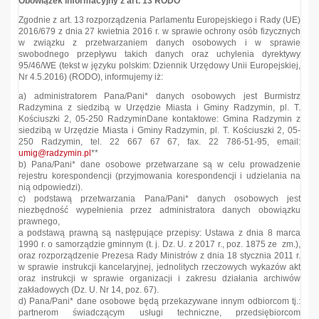
Obowiązek informacyjny z art. 13 RODO
Zgodnie z art. 13 rozporządzenia Parlamentu Europejskiego i Rady (UE)
2016/679 z dnia 27 kwietnia 2016 r. w sprawie ochrony osób fizycznych
w związku z przetwarzaniem danych osobowych i w sprawie
swobodnego przepływu takich danych oraz uchylenia dyrektywy
95/46/WE (tekst w języku polskim: Dziennik Urzędowy Unii Europejskiej,
Nr 4.5.2016) (RODO), informujemy iż:
a) administratorem Pana/Pani* danych osobowych jest Burmistrz
Radzymina z siedzibą w Urzędzie Miasta i Gminy Radzymin, pl. T.
Kościuszki 2, 05-250 RadzyminDane kontaktowe: Gmina Radzymin z
siedzibą w Urzędzie Miasta i Gminy Radzymin, pl. T. Kościuszki 2, 05-
250 Radzymin, tel. 22 667 67 67, fax. 22 786-51-95, email:
umig@radzymin.pl
**
b) Pana/Pani* dane osobowe przetwarzane są w celu prowadzenie
rejestru korespondencji (przyjmowania korespondencji i udzielania na
nią odpowiedzi).
c) podstawą przetwarzania Pana/Pani* danych osobowych jest
niezbędność wypełnienia przez administratora danych obowiązku
prawnego,
a podstawą prawną są następujące przepisy: Ustawa z dnia 8 marca
1990 r. o samorządzie gminnym (t. j. Dz. U. z 2017 r., poz. 1875 ze zm.),
oraz rozporządzenie Prezesa Rady Ministrów z dnia 18 stycznia 2011 r.
w sprawie instrukcji kancelaryjnej, jednolitych rzeczowych wykazów akt
oraz instrukcji w sprawie organizacji i zakresu działania archiwów
zakładowych (Dz. U. Nr 14, poz. 67).
d) Pana/Pani* dane osobowe będą przekazywane innym odbiorcom tj.:
partnerom świadczącym usługi techniczne, przedsiębiorcom