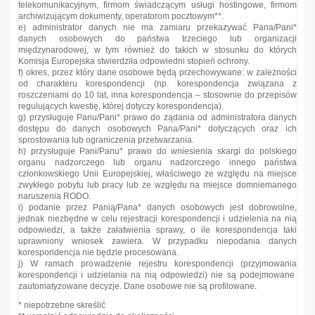
telekomunikacyjnym, firmom świadczącym usługi hostingowe, firmom
archiwizującym dokumenty, operatorom pocztowym**.
e) administrator danych nie ma zamiaru przekazywać Pana/Pani*
danych osobowych do państwa trzeciego lub organizacji
międzynarodowej, w tym również do takich w stosunku do których
Komisja Europejska stwierdziła odpowiedni stopień ochrony.
f) okres, przez który dane osobowe będą przechowywane: w zależności
od charakteru korespondencji (np. korespondencja związana z
roszczeniami do 10 lat, inna korespondencja – stosownie do przepisów
regulujących kwestię, której dotyczy korespondencja).
g) przysługuje Panu/Pani* prawo do żądania od administratora danych
dostępu do danych osobowych Pana/Pani* dotyczących oraz ich
sprostowania lub ograniczenia przetwarzania.
h) przysługuje Pani/Panu* prawo do wniesienia skargi do polskiego
organu nadzorczego lub organu nadzorczego innego państwa
członkowskiego Unii Europejskiej, właściwego ze względu na miejsce
zwykłego pobytu lub pracy lub ze względu na miejsce domniemanego
naruszenia RODO.
i) podanie przez Panią/Pana* danych osobowych jest dobrowolne,
jednak niezbędne w celu rejestracji korespondencji i udzielenia na nią
odpowiedzi, a także załatwienia sprawy, o ile korespondencja taki
uprawniony wniosek zawiera. W przypadku niepodania danych
korespondencja nie będzie procesowana.
j) W ramach prowadzenie rejestru korespondencji (przyjmowania
korespondencji i udzielania na nią odpowiedzi) nie są podejmowane
zautomatyzowane decyzje. Dane osobowe nie są profilowane.
* niepotrzebne skreślić