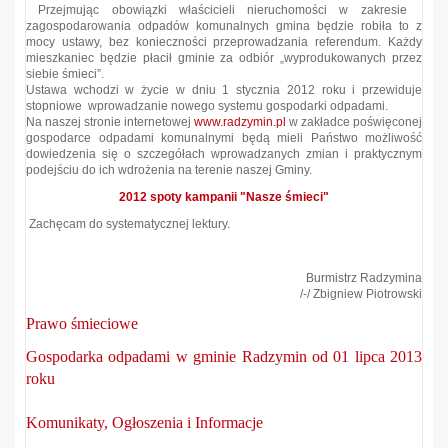
Przejmując obowiązki właścicieli nieruchomości w zakresie
zagospodarowania odpadów komunalnych gmina będzie robiła to z
mocy ustawy, bez konieczności przeprowadzania referendum. Każdy
mieszkaniec będzie płacił gminie za odbiór „wyprodukowanych przez
siebie śmieci”.
Ustawa wchodzi w życie w dniu 1 stycznia 2012 roku i przewiduje
stopniowe wprowadzanie nowego systemu gospodarki odpadami.
Na naszej stronie internetowej
www.radzymin.pl
w zakładce poświęconej
gospodarce odpadami komunalnymi będą mieli Państwo możliwość
dowiedzenia się o szczegółach wprowadzanych zmian i praktycznym
podejściu do ich wdrożenia na terenie naszej Gminy.
2012 spoty kampanii "Nasze śmieci"
Zachęcam do systematycznej lektury.
Burmistrz Radzymina
/-/ Zbigniew Piotrowski
Prawo śmieciowe
Gospodarka odpadami w gminie Radzymin od 01 lipca 2013
roku
Komunikaty, Ogłoszenia i Informacje