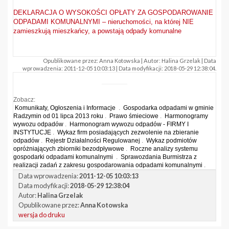
DEKLARACJA O WYSOKOŚCI OPŁATY ZA GOSPODAROWANIE
ODPADAMI KOMUNALNYMI – nieruchomości, na której NIE
zamieszkują mieszkańcy, a powstają odpady komunalne
Opublikowane przez: Anna Kotowska | Autor: Halina Grzelak | Data
wprowadzenia: 2011-12-05 10:03:13 | Data modyfikacji: 2018-05-29 12:38:04.
Zobacz:
Komunikaty, Ogłoszenia i Informacje
.
Gospodarka odpadami w gminie
Radzymin od 01 lipca 2013 roku
.
Prawo śmieciowe
.
Harmonogramy
wywozu odpadów
.
Harmonogram wywozu odpadów - FIRMY I
INSTYTUCJE
.
Wykaz firm posiadających zezwolenie na zbieranie
odpadów
.
Rejestr Działalności Regulowanej
.
Wykaz podmiotów
opróżniających zbiorniki bezodpływowe
.
Roczne analizy systemu
gospodarki odpadami komunalnymi
.
Sprawozdania Burmistrza z
realizacji zadań z zakresu gospodarowania odpadami komunalnymi
.
Data wprowadzenia:
2011-12-05 10:03:13
Data modyfikacji:
2018-05-29 12:38:04
Autor:
Halina Grzelak
Opublikowane przez:
Anna Kotowska
wersja do druku