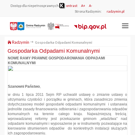
Dostęp dla niepełnosprawnych
ontrast
A+
A-
Strona Radzymin:
radzymin.pl
Radzymin
Gospodarka Odpadami Komunalnymi
Gospodarka Odpadami Komunalnymi
NOWE RAMY PRAWNE GOSPODAROWANIA ODPADAMI
KOMUNALNYMI
Szanowni Państwo
,
w dniu 1 lipca 2011 Sejm RP uchwalił ustawę o zmianie ustawy o
utrzymaniu czystości i porządku w gminach, która zasadniczo zmienia
dotychczasowy model gospodarki odpadami komunalnymi i ustanawia
jednolite zasady finansowania odbierania i zagospodarowania odpadów
komunalnych na terenie całego kraju. Najważniejszą treścią
wprowadzanej reformy jest przekazanie gminom „władztwa” nad
odpadami komunalnymi i wyposażenie je w instrumenty pozwalające na
kierowanie strumieniem odpadów do konkretnych instalacji służących
ich zagospodarowaniu.