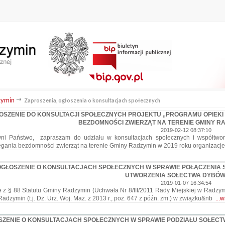
ymin
Zaproszenia, ogłoszenia o konsultacjach społecznych
OSZENIE DO KONSULTACJI SPOŁECZNYCH PROJEKTU „PROGRAMU OPIEKI
BEZDOMNOŚCI ZWIERZĄT NA TERENIE GMINY RA
2019-02-12 08:37:10
ni Państwo, zapraszam do udziału w konsultacjach społecznych i współtwo
gania bezdomności zwierząt na terenie Gminy Radzymin w 2019 roku organiza
OGŁOSZENIE O KONSULTACJACH SPOŁECZNYCH W SPRAWIE POŁĄCZENIA 
UTWORZENIA SOŁECTWA DYBÓW
2019-01-07 16:34:54
 z § 88 Statutu Gminy Radzymin (Uchwała Nr 8/III/2011 Rady Miejskiej w Radzymi
adzymin (t.j. Dz. Urz. Woj. Maz. z 2013 r., poz. 647 z późn. zm.) w związku&nb
...
ZENIE O KONSULTACJACH SPOŁECZNYCH W SPRAWIE PODZIAŁU SOŁECTW