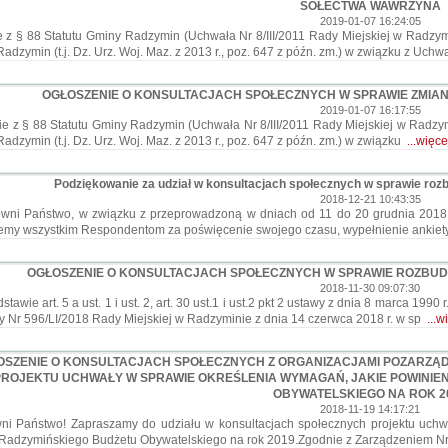
SOŁECTWA WAWRZYNA
2019-01-07 16:24:05
 z § 88 Statutu Gminy Radzymin (Uchwała Nr 8/III/2011 Rady Miejskiej w Radzymi
adzymin (t.j. Dz. Urz. Woj. Maz. z 2013 r., poz. 647 z późn. zm.) w związku z Uch
OGŁOSZENIE O KONSULTACJACH SPOŁECZNYCH W SPRAWIE ZMIAN
2019-01-07 16:17:55
 z § 88 Statutu Gminy Radzymin (Uchwała Nr 8/III/2011 Rady Miejskiej w Radzymi
adzymin (t.j. Dz. Urz. Woj. Maz. z 2013 r., poz. 647 z późn. zm.) w związku
...więce
Podziękowanie za udział w konsultacjach społecznych w sprawie roz
2018-12-21 10:43:35
i Państwo, w związku z przeprowadzoną w dniach od 11 do 20 grudnia 2018 r. 
emy wszystkim Respondentom za poświęcenie swojego czasu, wypełnienie ankiet
OGŁOSZENIE O KONSULTACJACH SPOŁECZNYCH W SPRAWIE ROZBUDO
2018-11-30 09:07:30
awie art. 5 a ust. 1 i ust. 2, art. 30 ust.1 i ust.2 pkt 2 ustawy z dnia 8 marca 1990
 Nr 596/LI/2018 Rady Miejskiej w Radzyminie z dnia 14 czerwca 2018 r. w sp
...w
OSZENIE O KONSULTACJACH SPOŁECZNYCH Z ORGANIZACJAMI POZARZĄD
ROJEKTU UCHWAŁY W SPRAWIE OKREŚLENIA WYMAGAŃ, JAKIE POWINIE
OBYWATELSKIEGO NA ROK 2
2018-11-19 14:17:21
i Państwo! Zapraszamy do udziału w konsultacjach społecznych projektu uchwa
 Radzymińskiego Budżetu Obywatelskiego na rok 2019.Zgodnie z Zarządzeniem N