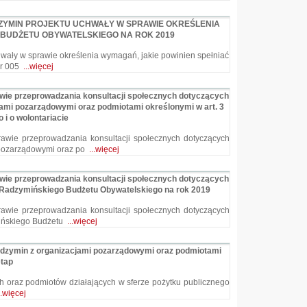
ZYMIN PROJEKTU UCHWAŁY W SPRAWIE OKREŚLENIA
 BUDŻETU OBYWATELSKIEGO NA ROK 2019
wały w sprawie określenia wymagań, jakie powinien spełniać
Nr 005
...więcej
awie przeprowadzania konsultacji społecznych dotyczących
ami pozarządowymi oraz podmiotami określonymi w art. 3
 i o wolontariacie
awie przeprowadzania konsultacji społecznych dotyczących
 pozarządowymi oraz po
...więcej
awie przeprowadzania konsultacji społecznych dotyczących
kt Radzymińskiego Budżetu Obywatelskiego na rok 2019
awie przeprowadzania konsultacji społecznych dotyczących
mińskiego Budżetu
...więcej
dzymin z organizacjami pozarządowymi oraz podmiotami
etap
 oraz podmiotów działających w sferze pożytku publicznego
..więcej