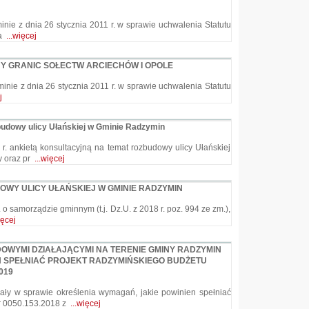
nie z dnia 26 stycznia 2011 r. w sprawie uchwalenia Statutu
wa
...więcej
Y GRANIC SOŁECTW ARCIECHÓW I OPOLE
nie z dnia 26 stycznia 2011 r. w sprawie uchwalenia Statutu
j
budowy ulicy Ułańskiej w Gminie Radzymin
ankietą konsultacyjną na temat rozbudowy ulicy Ułańskiej
y oraz pr
...więcej
WY ULICY UŁAŃSKIEJ W GMINIE RADZYMIN
 r. o samorządzie gminnym (t.j. Dz.U. z 2018 r. poz. 994 ze zm.),
ięcej
OWYMI DZIAŁAJĄCYMI NA TERENIE GMINY RADZYMIN
N SPEŁNIAĆ PROJEKT RADZYMIŃSKIEGO BUDŻETU
019
ły w sprawie określenia wymagań, jakie powinien spełniać
r 0050.153.2018 z
...więcej