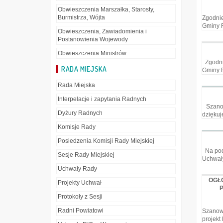
Obwieszczenia Marszałka, Starosty,
Burmistrza, Wójta
Zgodnie
Gminy R
Obwieszczenia, Zawiadomienia i
Postanowienia Wojewody
Obwieszczenia Ministrów
Zgodnie
RADA MIEJSKA
Gminy R
Rada Miejska
Interpelacje i zapytania Radnych
Szanown
Dyżury Radnych
dziękuj
Komisje Rady
Posiedzenia Komisji Rady Miejskiej
Na podst
Sesje Rady Miejskiej
Uchwały
Uchwały Rady
OGŁ
Projekty Uchwał
P
Protokoły z Sesji
Radni Powiatowi
Szanown
projekt