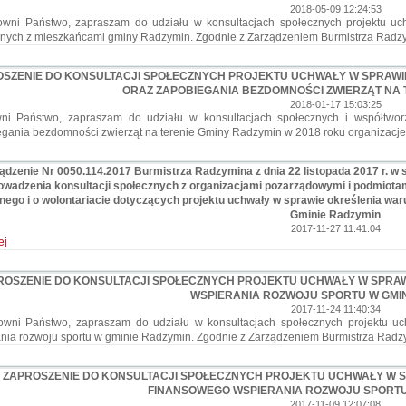
2018-05-09 12:24:53
ni Państwo, zapraszam do udziału w konsultacjach społecznych projektu uchw
nych z mieszkańcami gminy Radzymin. Zgodnie z Zarządzeniem Burmistrza Radz
SZENIE DO KONSULTACJI SPOŁECZNYCH PROJEKTU UCHWAŁY W SPRAWI
ORAZ ZAPOBIEGANIA BEZDOMNOŚCI ZWIERZĄT NA 
2018-01-17 15:03:25
ni Państwo, zapraszam do udziału w konsultacjach społecznych i współtwo
gania bezdomności zwierząt na terenie Gminy Radzymin w 2018 roku organizacj
ądzenie Nr 0050.114.2017 Burmistrza Radzymina z dnia 22 listopada 2017 r. w
owadzenia konsultacji społecznych z organizacjami pozarządowymi i podmiotami 
nego i o wolontariacie dotyczących projektu uchwały w sprawie określenia wa
Gminie Radzymin
2017-11-27 11:41:04
ej
ROSZENIE DO KONSULTACJI SPOŁECZNYCH PROJEKTU UCHWAŁY W SPRA
WSPIERANIA ROZWOJU SPORTU W GMI
2017-11-24 11:40:34
ni Państwo, zapraszam do udziału w konsultacjach społecznych projektu uch
nia rozwoju sportu w gminie Radzymin. Zgodnie z Zarządzeniem Burmistrza Rad
ZAPROSZENIE DO KONSULTACJI SPOŁECZNYCH PROJEKTU UCHWAŁY W 
FINANSOWEGO WSPIERANIA ROZWOJU SPORTU
2017-11-09 12:07:08