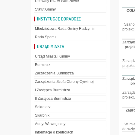
Uchwały RIO w Warszawie
Statut Gminy
OGŁ
INSTYTUCJE DORADCZE
Szanown
Młodzieżowa Rada Gminy Radzymin
projekt
Rada Sportu
Zarządz
URZĄD MIASTA
proje
Urząd Miasta i Gminy
Zarządz
Burmistrz
projekt
Zarządzenia Burmistrza
Zarządz
Zarządzenia Szefa Obrony Cywilnej
pr
I Zastępca Burmistrza
Zarządz
projekt
II Zastępca Burmistrza
Sekretarz
Zapr
Skarbnik
Audyt Wewnętrzny
W imien
do wzię
Informacje o kontrolach