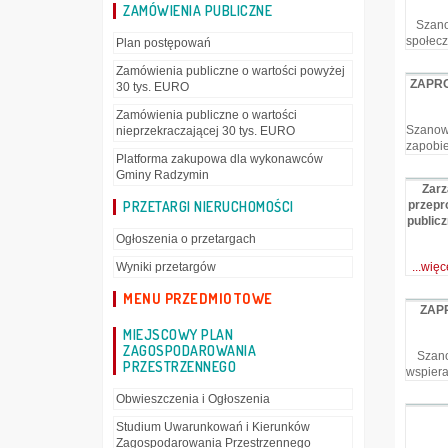
ZAMÓWIENIA PUBLICZNE
Szanow
społecz
Plan postępowań
Zamówienia publiczne o wartości powyżej
ZAPRO
30 tys. EURO
Zamówienia publiczne o wartości
Szanow
nieprzekraczającej 30 tys. EURO
zapobie
Platforma zakupowa dla wykonawców
Gminy Radzymin
Zarz
PRZETARGI NIERUCHOMOŚCI
przepr
publicz
Ogłoszenia o przetargach
Wyniki przetargów
...więc
MENU PRZEDMIOTOWE
ZAP
MIEJSCOWY PLAN
ZAGOSPODAROWANIA
Szanow
PRZESTRZENNEGO
wspiera
Obwieszczenia i Ogłoszenia
Studium Uwarunkowań i Kierunków
Zagospodarowania Przestrzennego