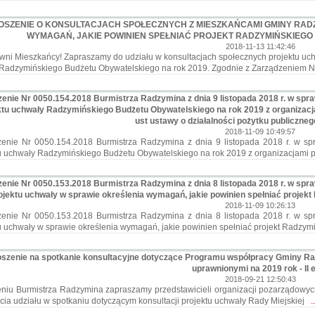
OSZENIE O KONSULTACJACH SPOŁECZNYCH Z MIESZKAŃCAMI GMINY RAD
WYMAGAŃ, JAKIE POWINIEN SPEŁNIAĆ PROJEKT RADZYMIŃSKIEGO
2018-11-13 11:42:46
i Mieszkańcy! Zapraszamy do udziału w konsultacjach społecznych projektu uch
 Radzymińskiego Budżetu Obywatelskiego na rok 2019. Zgodnie z Zarządzeniem 
enie Nr 0050.154.2018 Burmistrza Radzymina z dnia 9 listopada 2018 r. w spr
ktu uchwały Radzymińskiego Budżetu Obywatelskiego na rok 2019 z organizacj
ust ustawy o działalności pożytku publicznego
2018-11-09 10:49:57
enie Nr 0050.154.2018 Burmistrza Radzymina z dnia 9 listopada 2018 r. w spr
u uchwały Radzymińskiego Budżetu Obywatelskiego na rok 2019 z organizacjami
enie Nr 0050.153.2018 Burmistrza Radzymina z dnia 8 listopada 2018 r. w spr
ojektu uchwały w sprawie określenia wymagań, jakie powinien spełniać proje
2018-11-09 10:26:13
enie Nr 0050.153.2018 Burmistrza Radzymina z dnia 8 listopada 2018 r. w spr
u uchwały w sprawie określenia wymagań, jakie powinien spełniać projekt Radzy
oszenie na spotkanie konsultacyjne dotyczące Programu współpracy Gminy Ra
uprawnionymi na 2019 rok - II 
2018-09-21 12:50:43
iu Burmistrza Radzymina zapraszamy przedstawicieli organizacji pozarządowych
cia udziału w spotkaniu dotyczącym konsultacji projektu uchwały Rady Miejskiej
.