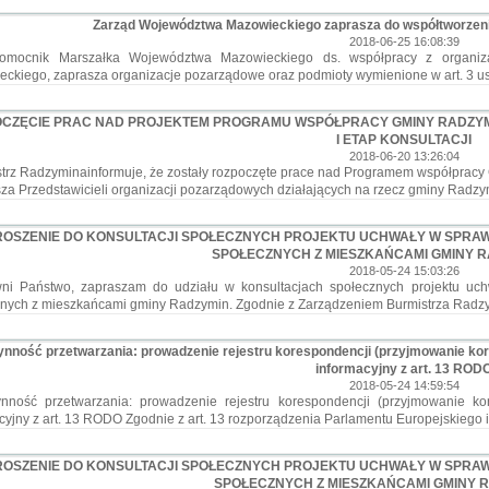
Zarząd Województwa Mazowieckiego zaprasza do współtworzen
2018-06-25 16:08:39
ocnik Marszałka Województwa Mazowieckiego ds. współpracy z organiza
ckiego, zaprasza organizacje pozarządowe oraz podmioty wymienione w art. 3 us
CZĘCIE PRAC NAD PROJEKTEM PROGRAMU WSPÓŁPRACY GMINY RADZYMI
I ETAP KONSULTACJI
2018-06-20 13:26:04
rz Radzyminainformuje, że zostały rozpoczęte prace nad Programem współpracy
sza Przedstawicieli organizacji pozarządowych działających na rzecz gminy Radz
OSZENIE DO KONSULTACJI SPOŁECZNYCH PROJEKTU UCHWAŁY W SPRAW
SPOŁECZNYCH Z MIESZKAŃCAMI GMINY RAD
2018-05-24 15:03:26
ni Państwo, zapraszam do udziału w konsultacjach społecznych projektu uchw
nych z mieszkańcami gminy Radzymin. Zgodnie z Zarządzeniem Burmistrza Radz
nność przetwarzania: prowadzenie rejestru korespondencji (przyjmowanie kore
informacyjny z art. 13 ROD
2018-05-24 14:59:54
ynność przetwarzania: prowadzenie rejestru korespondencji (przyjmowanie ko
cyjny z art. 13 RODO Zgodnie z art. 13 rozporządzenia Parlamentu Europejskieg
OSZENIE DO KONSULTACJI SPOŁECZNYCH PROJEKTU UCHWAŁY W SPRAW
SPOŁECZNYCH Z MIESZKAŃCAMI GMINY RAD