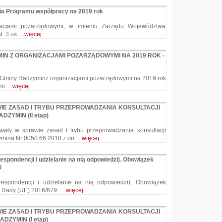
ia Programu współpracy na 2019 rok
cjami pozarządowymi, w imieniu Zarządu Województwa
t. 3 us
...więcej
N Z ORGANIZACJAMI POZARZĄDOWYMI NA 2019 ROK -
 Gminy Radzyminz organizacjami pozarządowymi na 2019 rok
ymi
...więcej
IE ZASAD I TRYBU PRZEPROWADZANIA KONSULTACJI
ZYMIN (II etap)
ały w sprawie zasad i trybu przeprowadzania konsultacji
ymina Nr 0050.66.2018 z dn
...więcej
spondencji i udzielanie na nią odpowiedzi). Obowiązek
O
respondencji i udzielanie na nią odpowiedzi). Obowiązek
o i Rady (UE) 2016/679
...więcej
IE ZASAD I TRYBU PRZEPROWADZANIA KONSULTACJI
ZYMIN (I etap)