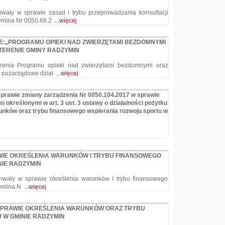
ały w sprawie zasad i trybu przeprowadzania konsultacji
ymina Nr 0050.66.2
...więcej
E:„PROGRAMU OPIEKI NAD ZWIERZĘTAMI BEZDOMNYMI
TERENIE GMINY RADZYMIN
rzenia Programu opieki nad zwierzętami bezdomnymi oraz
e pozarządowe dział
...więcej
 sprawie zmiany zarządzenia Nr 0050.104.2017 w sprawie
określonymi w art. 3 ust. 3 ustawy o działalności pożytku
runków oraz trybu finansowego wspierania rozwoju sportu w
WIE OKREŚLENIA WARUNKÓW I TRYBU FINANSOWEGO
NIE RADZYMIN
wały w sprawie określenia warunków i trybu finansowego
zymina N
...więcej
SPRAWIE OKREŚLENIA WARUNKÓW ORAZ TRYBU
 W GMINIE RADZYMIN