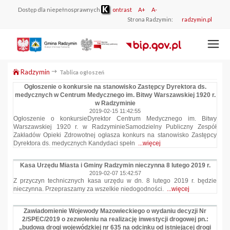
Dostęp dla niepełnosprawnych
ontrast
A+
A-
Strona Radzymin:
radzymin.pl
Radzymin
Tablica ogłoszeń
Ogłoszenie o konkursie na stanowisko Zastępcy Dyrektora ds.
medycznych w Centrum Medycznego im. Bitwy Warszawskiej 1920 r.
w Radzyminie
2019-02-15 11:42:55
Ogłoszenie o konkursieDyrektor Centrum Medycznego im. Bitwy
Warszawskiej 1920 r. w RadzyminieSamodzielny Publiczny Zespół
Zakładów Opieki Zdrowotnej ogłasza konkurs na stanowisko Zastępcy
Dyrektora ds. medycznych Kandydaci spełn
...więcej
Kasa Urzędu Miasta i Gminy Radzymin nieczynna 8 lutego 2019 r.
2019-02-07 15:42:57
Z przyczyn technicznych kasa urzędu w dn. 8 lutego 2019 r. będzie
nieczynna. Przepraszamy za wszelkie niedogodności.
...więcej
Zawiadomienie Wojewody Mazowieckiego o wydaniu decyzji Nr
2/SPEC/2019 o zezwoleniu na realizację inwestycji drogowej pn.:
„budowa drogi wojewódzkiej nr 635 na odcinku od istniejącej drogi