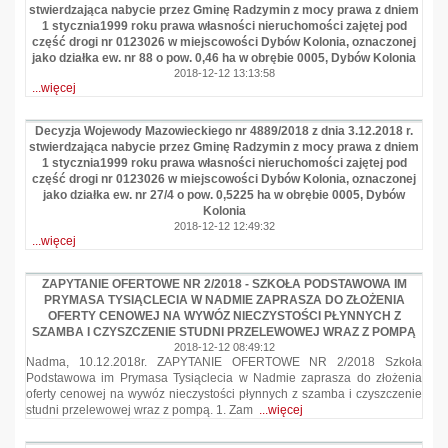
stwierdzająca nabycie przez Gminę Radzymin z mocy prawa z dniem
1 stycznia1999 roku prawa własności nieruchomości zajętej pod
część drogi nr 0123026 w miejscowości Dybów Kolonia, oznaczonej
jako działka ew. nr 88 o pow. 0,46 ha w obrębie 0005, Dybów Kolonia
2018-12-12 13:13:58
...więcej
Decyzja Wojewody Mazowieckiego nr 4889/2018 z dnia 3.12.2018 r.
stwierdzająca nabycie przez Gminę Radzymin z mocy prawa z dniem
1 stycznia1999 roku prawa własności nieruchomości zajętej pod
część drogi nr 0123026 w miejscowości Dybów Kolonia, oznaczonej
jako działka ew. nr 27/4 o pow. 0,5225 ha w obrębie 0005, Dybów
Kolonia
2018-12-12 12:49:32
...więcej
ZAPYTANIE OFERTOWE NR 2/2018 - SZKOŁA PODSTAWOWA IM
PRYMASA TYSIĄCLECIA W NADMIE ZAPRASZA DO ZŁOŻENIA
OFERTY CENOWEJ NA WYWÓZ NIECZYSTOŚCI PŁYNNYCH Z
SZAMBA I CZYSZCZENIE STUDNI PRZELEWOWEJ WRAZ Z POMPĄ
2018-12-12 08:49:12
Nadma, 10.12.2018r. ZAPYTANIE OFERTOWE NR 2/2018 Szkoła
Podstawowa im Prymasa Tysiąclecia w Nadmie zaprasza do złożenia
oferty cenowej na wywóz nieczystości płynnych z szamba i czyszczenie
studni przelewowej wraz z pompą. 1. Zam
...więcej