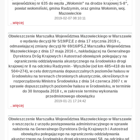
wojewódzkiej nr 635 do węzła „Wołomin” na drodze krajowej S-8”,
powiat wołomiński, gmina Radzymin, oraz gmina Wołomin, woj.
Mazowieckie
2019-02-07 08:10:11
...więcej
Obwieszczenie Marszałka Województwa Mazowieckiego w Warszawie
o wydaniu decyzji Nr 5/19/PZ.E z dnia 17 stycznia 2019 r.,
odmawiającej zmiany decyzji Nr 69/16/PŚ.Z Marszałka Województwa
Mazowieckiego z dnia 17 maja 2016 r., nakładającej na Generalnego
Dyrektora Dróg Krajowych i Autostrad obowiązek polegający na
ograniczeniu oddziaływania akustycznego na środowisko drogi
krajowej nr 8 na odcinku Radzymin - Wyszków (od km 485+418 do km
504+274), w celu dotrzymania dopuszczalnych poziomów hałasu w
środowisku na terenach chronionych akustycznie, określonych w
rozporządzeniu Ministra Środowiska z dnia 14 czerwca 2007 r. w
sprawie dopuszczalnych poziomów hałasu w środowisku, w terminie
do 30 listopada 2018 r., w zakresie terminu wykonania
przedmiotowego obowiązku
2019-01-21 17:24:42
...więcej
Obwieszczenie Marszałka Województwa Mazowieckiego w Warszawie
o wszczęciu z urzędu postępowania administracyjnego w sprawie
nałożenia na Generalnego Dyrektora Dróg Krajowych i Autostrad
obowiązku polegającego na ograniczeniu oddziaływania
akustycznego na środowisko drogi ekspresowej S8, na odcinku od