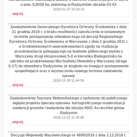
o pow. 0,0028 ha, położoną w Radzyminie obrębie 03-02
2019-01-07 15:24:10
...więcej
Zawiadomienie Generalnego Dyrektora Ochrony Środowiska z dnia
21 grudnia 2018 r. o braku możliwości zakończenia w ustawowym
terminie postępowania odwoławczego od decyzji Regionalnego
Dyrektora Ochrony Środowiska w Warszawie z dnia 2 grudnia 2011 r.
o środowiskowych uwarunkowaniach zgody na realizację
przedsięwzięcia polegającego na budowie północnego wylotu z
Warszawy drogi ekspresowej S-8 w kierunku Białegostoku na
odcinku od projektowanej Wschodniej Obwodnicy Warszawy (droga
S-17) do obwodnicy Radzymina ze względu na trwające postępowanie
uzupełniające oraz o wyznaczeniu nowego terminu załatwienia
sprawy
2018-12-28 11:44:18
...więcej
Zawiadomienie Starosty Wołomińskiego o wyłożeniu do publicznego
wglądu projektu operatu opisowo- kartograficznego modernizacji
ewidencji gruntów i budynków dla obrębu 0001-Arciechów gmina
Radzymin
2018-12-21 11:35:38
...więcej
Decyzja Wojewody Mazowieckiego nr 4890/2018 z dnia 3.12.2018 r.