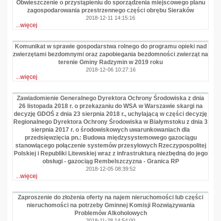
Obwieszczenie o przystąpieniu do sporządzenia miejscowego planu
zagospodarowania przestrzennego części obrębu Sieraków
2018-12-11 14:15:16
...więcej
Komunikat w sprawie gospodarstwa rolnego do programu opieki nad
zwierzętami bezdomnymi oraz zapobiegania bezdomności zwierząt na
terenie Gminy Radzymin w 2019 roku
2018-12-06 10:27:16
...więcej
Zawiadomienie Generalnego Dyrektora Ochrony Środowiska z dnia
26 listopada 2018 r. o przekazaniu do WSA w Warszawie skargi na
decyzję GDOŚ z dnia 23 sierpnia 2018 r., uchylającą w części decyzję
Regionalnego Dyrektora Ochrony Środowiska w Białymstoku z dnia 3
sierpnia 2017 r. o środowiskowych uwarunkowaniach dla
przedsięwzięcia pn.: Budowa międzysystemowego gazociągu
stanowiącego połączenie systemów przesyłowych Rzeczypospolitej
Polskiej i Republiki Litewskiej wraz z infrastrukturą niezbędną do jego
obsługi - gazociąg Rembelszczyzna - Granica RP
2018-12-05 08:39:52
...więcej
Zaproszenie do złożenia oferty na najem nieruchomości lub części
nieruchomości na potrzeby Gminnej Komisji Rozwiązywania
Problemów Alkoholowych
2018-11-28 14:54:00