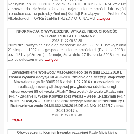
Radzymin, dn. 26.11.2018 r. ZAPROSZENIE BURMISTRZ RADZYMINA
zaprasza do złożenia oferty na najem nieruchomości lub części
nieruchomości na potrzeby Gminnej Komisji Rozwiązywania Problemów
Alkoholowych I. OKREŚLENIE PRZEDMIOTU NAJMU
...więcej
INFORMACJA O WYWIESZENIU WYKAZU NIERUCHOMOŚCI
PRZEZNACZONEJ DO ZAMIANY
2018-11-27 09:39:38
Burmistrz Radzymina działając stosownie do art. 35 ust. 1 ustawy z dnia
21 sierpnia 1997 r. o gospodarce nieruchomościami (Dz. U. z 2018 r.
poz. 121 z późn. zm.) informuje, że w dniu 27 listopada 2018 roku na
tablicy ogłoszeń w sie
...więcej
Zawiadomienie Wojewody Mazowieckiego, że w dniu 15.11.2018 r.
została wydana decyzja Nr 46/II/2018 zmieniająca decyzję Wojewody
Mazowieckiego Nr 30/II/2016 z dnia 1.02.2016 r. o zezwoleniu na
realizację inwestycji drogowej pn.: ,,budowa odcinka drogi
ekspresowej S8 od węzła ,,Marki” (bez węzła) do węzła ,,Radzymin
Płd.” - Zadanie II, Węzeł Kobyłka (bez węzła) – węzeł ,,Radzymin Płd.”
W km. 6+450,26 – 13+690,73” oraz decyzję Ministra Infrastruktury i
Budownictwa znak: DLI.IIL6621.29.2016.DB.41 NK: 10123/17 z dnia
20.01.2017 r.
2018-11-22 08:08:48
...więcej
Obwieszczenia Komisji Inwentaryzacyjnej Rady Miejskiej w