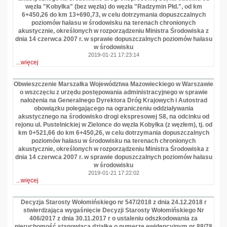
węzła "Kobyłka" (bez węzła) do węzła "Radzymin Płd.", od km
6+450,26 do km 13+690,73, w celu dotrzymania dopuszczalnych
poziomów hałasu w środowisku na terenach chronionych
akustycznie, określonych w rozporządzeniu Ministra Środowiska z
dnia 14 czerwca 2007 r. w sprawie dopuszczalnych poziomów hałasu
w środowisku
2019-01-21 17:23:14
...więcej
Obwieszczenie Marszałka Województwa Mazowieckiego w Warszawie
o wszczęciu z urzędu postępowania administracyjnego w sprawie
nałożenia na Generalnego Dyrektora Dróg Krajowych i Autostrad
obowiązku polegającego na ograniczeniu oddziaływania
akustycznego na środowisko drogi ekspresowej S8, na odcinku od
rejonu ul. Pustelnickiej w Zielonce do węzła Kobyłka (z węzłem), tj. od
km 0+521,66 do km 6+450,26, w celu dotrzymania dopuszczalnych
poziomów hałasu w środowisku na terenach chronionych
akustycznie, określonych w rozporządzeniu Ministra Środowiska z
dnia 14 czerwca 2007 r. w sprawie dopuszczalnych poziomów hałasu
w środowisku
2019-01-21 17:22:02
...więcej
Decyzja Starosty Wołomińskiego nr 547/2018 z dnia 24.12.2018 r
stwierdzająca wygaśnięcie Decyzji Starosty Wołomińskiego Nr
406/2017 z dnia 30.11.2017 r o ustaleniu odszkodowania za
nieruchomość stanowiącą działkę o numerze ewidencyjnym nr 88/78