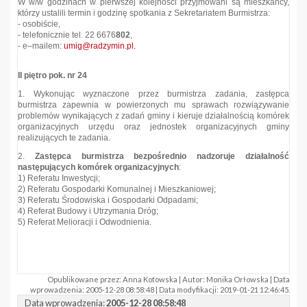
W w/w godzinach w pierwszej kolejności przyjmowani są mieszkańcy,
którzy ustalili termin i godzinę spotkania z Sekretariatem Burmistrza:
- osobiście,
- telefonicznie tel. 22 6676
802
,
- e–mailem:
umig@radzymin.pl.
II piętro pok. nr 24
1. Wykonując wyznaczone przez burmistrza zadania, zastępca
burmistrza zapewnia w powierzonych mu sprawach rozwiązywanie
problemów wynikających z zadań gminy i kieruje działalnością komórek
organizacyjnych urzędu oraz jednostek organizacyjnych gminy
realizujących te zadania.
2.
Zastępca burmistrza bezpośrednio nadzoruje działalność
następujących komórek organizacyjnych
:
1) Referatu Inwestycji;
2) Referatu Gospodarki Komunalnej i Mieszkaniowej;
3) Referatu Środowiska i Gospodarki Odpadami;
4) Referat Budowy i Utrzymania Dróg;
5) Referat Melioracji i Odwodnienia.
Opublikowane przez: Anna Kotowska | Autor: Monika Orłowska | Data
wprowadzenia: 2005-12-28 08:58:48 | Data modyfikacji: 2019-01-21 12:46:45.
Data wprowadzenia:
2005-12-28 08:58:48