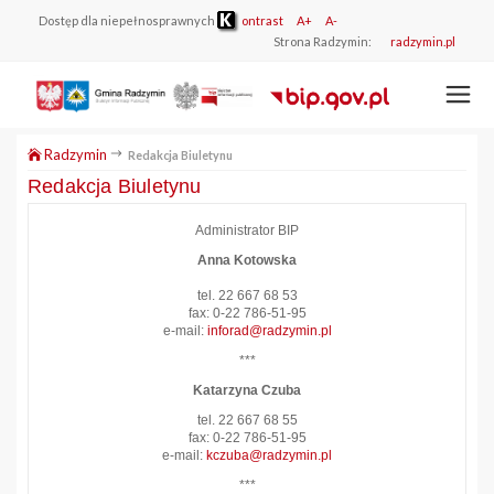
Dostęp dla niepełnosprawnych
ontrast
A+
A-
Strona Radzymin:
radzymin.pl
Radzymin
Redakcja Biuletynu
Redakcja Biuletynu
Administrator BIP
Anna Kotowska
tel. 22 667 68 53
fax: 0-22 786-51-95
e-mail:
inforad@radzymin.pl
***
Katarzyna Czuba
tel. 22 667 68 55
fax: 0-22 786-51-95
e-mail:
kczuba@radzymin.pl
***