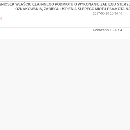
WNIOSEK WŁAŚCICIELA/INNEGO PODMIOTU O WYKONANIE ZABIEGU STERYL
OZNAKOWANIA, ZABIEGU UŚPIENIA ŚLEPEGO MIOTU PSA/KOTA N
2017-03-28 10:34:46
ej
Pokazano 1 - 4 z 4